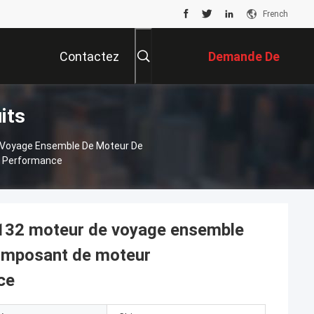
French
Contactez
Demande De
its
Nous
Soumission
 Voyage Ensemble De Moteur De
e Performance
132 moteur de voyage ensemble
omposant de moteur
ce