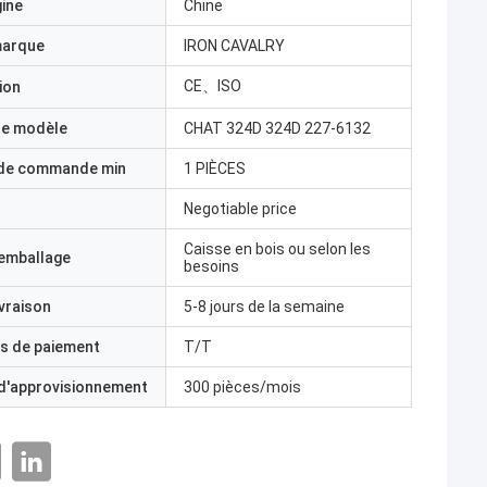
gine
Chine
marque
IRON CAVALRY
CE、ISO
ion
e modèle
CHAT 324D 324D 227-6132
 de commande min
1 PIÈCES
Negotiable price
Caisse en bois ou selon les
'emballage
besoins
ivraison
5-8 jours de la semaine
s de paiement
T/T
 d'approvisionnement
300 pièces/mois