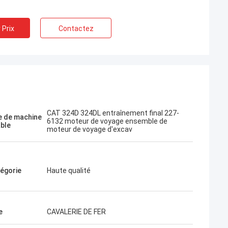
 Prix
Contactez
Ils sont
ux. Excellent
ux, livraison
CAT 324D 324DL entraînement final 227-
 de machine
6132 moteur de voyage ensemble de
Je veux commander
able
moteur de voyage d'excav
ai besoin.
égorie
Haute qualité
e
CAVALERIE DE FER