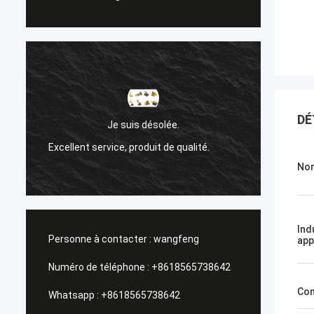
Sanok Nižehorodsky est une ville du nord
DÉ
de la Russie.
Un sho
Un service de gestion, une visite rapide.
Nom
Ind
Personne à contacter :
wangfeng
app
Numéro de téléphone :
+8618565738642
Con
Whatsapp :
+8618565738642