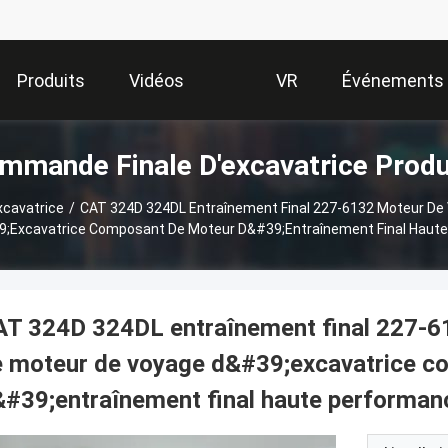
Produits
Vidéos
VR
Événements
mmande Finale D'excavatrice Produ
Show
xcavatrice
/
CAT 324D 324DL Entraînement Final 227-6132 Moteur De
;excavatrice Composant De Moteur D&#39;entraînement Final Haut
AT 324D 324DL entraînement final 227-6
e moteur de voyage d&#39;excavatrice c
#39;entraînement final haute performan