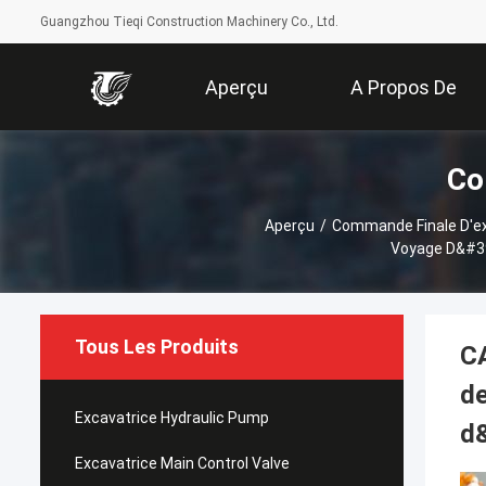
Guangzhou Tieqi Construction Machinery Co., Ltd.
Aperçu
A Propos De
Co
Nous
Aperçu
/
Commande Finale D'e
Voyage D&#39
Tous Les Produits
C
d
Excavatrice Hydraulic Pump
d&
Excavatrice Main Control Valve