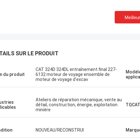
Meilleur
Jose
TAILS SUR LE PRODUIT
J'aime cette entreprise. 
Le projet d'établissement
professionnels et amica
pping agréable
service et conseils amica
CAT 324D 324DL entraînement final 227-
Modèle
 du produit
6132 moteur de voyage ensemble de
rapide. Très bon prix. 
applic
moteur de voyage d'excav
à nouveau quand j'en aur
Ateliers de réparation mécanique, vente au
ustries
détail, construction, énergie, exploitation
TQCAT
licables
minière
dition
NOUVEAU/RECONSTRUI
Marqu