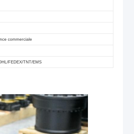
ance commerciale
ou DHL/FEDEX/TNT/EMS