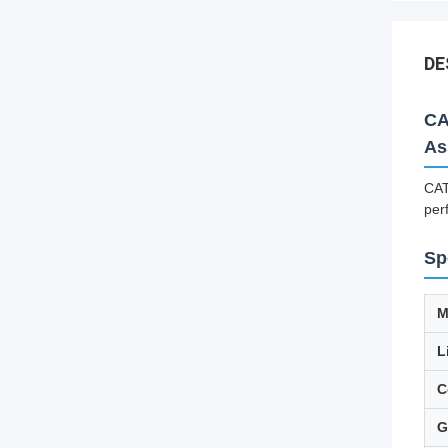
DE
CA
As
CAT
per
Sp
M
L
C
G