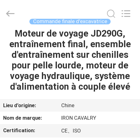
Tieqi
Construction
Machinery
Co.,
Ltd..
Commande finale d'excavatrice
All
Rights
Moteur de voyage JD290G,
APERÇU
Reserved.
entraînement final, ensemble
PRODUITS
d'entraînement sur chenilles
pour pelle lourde, moteur de
VIDÉOS
voyage hydraulique, système
d'alimentation à couple élevé
VR
SHOW
Lieu d'origine:
Chine
Nom de marque:
IRON CAVALRY
A
Certification:
CE、ISO
PROPOS