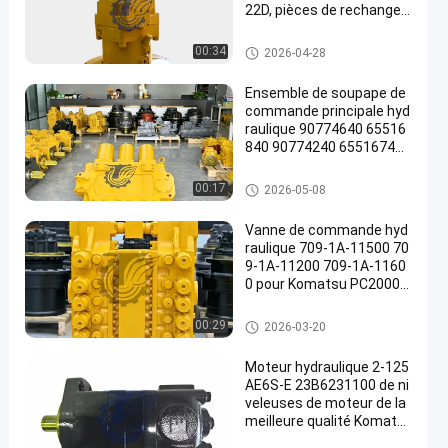
22D, pièces de rechange r
obustes de haute qualité,
196-8429 251-8036 432-8
Excavatrice Hydraulic Pump
00:34
2026-04-28
163 251-8037 432-8569
Ensemble de soupape de
commande principale hyd
raulique 90774640 65516
840 90774240 65516740
pour pelles Komatsu PC3
000-6 PC4000-6, pièces d
Excavatrice Main Control Valv
00:17
2026-05-08
e rechange pour mines de
e
très grande taille
Vanne de commande hyd
raulique 709-1A-11500 70
9-1A-11200 709-1A-1160
0 pour Komatsu PC2000-
8 PC2000-11
Excavatrice Main Control Valv
00:29
2026-03-20
e
Moteur hydraulique 2-125
AE6S-E 23B6231100 de ni
veleuses de moteur de la
meilleure qualité Komats
u GD555 GD655 GD675 de