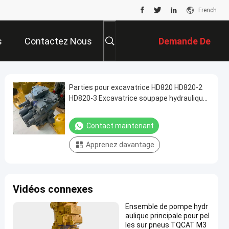
French
s
Contactez Nous
Demande De
Soumission
Parties pour excavatrice HD820 HD820-2
HD820-3 Excavatrice soupape hydraulique
de commande principale / distributeur /
soupape de distribution
Contact maintenant
Apprenez davantage
Vidéos connexes
Ensemble de pompe hydr
aulique principale pour pel
les sur pneus TQCAT M3