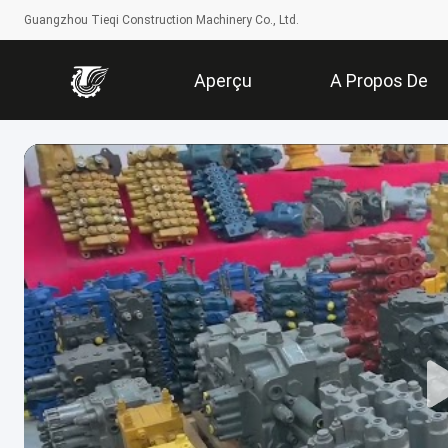
Guangzhou Tieqi Construction Machinery Co., Ltd.
Aperçu
A Propos De
Nous