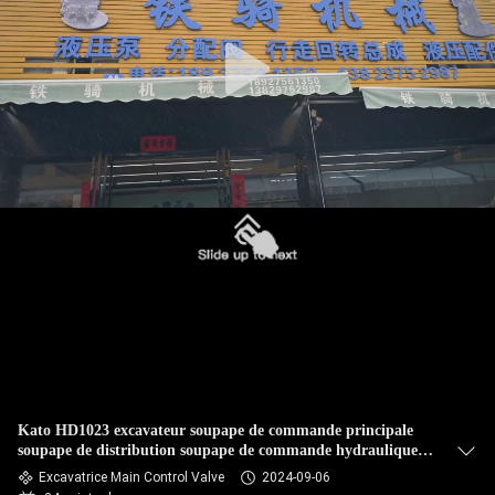
DE
NOUS
VISITE
D'USINE
CONTRÔLE
DE
LA
QUALITÉ
CONTACT
Kato HD1023 excavateur soupape de commande principale
soupape de distribution soupape de commande hydraulique
pièces d'excavateur pièces d'ingénierie
NOUVELLES
Excavatrice Main Control Valve
2024-09-06