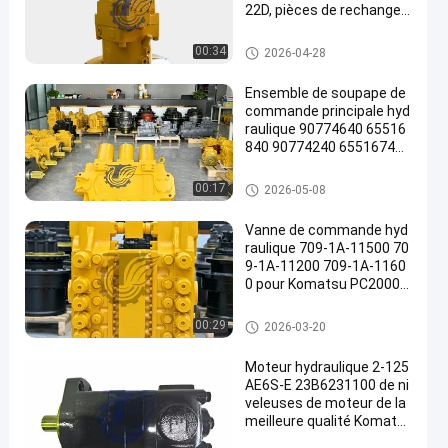
22D, pièces de rechange r
obustes de haute qualité,
196-8429 251-8036 432-8
Excavatrice Hydraulic Pump
00:34
2026-04-28
163 251-8037 432-8569
Ensemble de soupape de
commande principale hyd
raulique 90774640 65516
840 90774240 65516740
pour pelles Komatsu PC3
000-6 PC4000-6, pièces d
Excavatrice Main Control Valv
00:17
2026-05-08
e rechange pour mines de
e
très grande taille
Vanne de commande hyd
raulique 709-1A-11500 70
9-1A-11200 709-1A-1160
0 pour Komatsu PC2000-
8 PC2000-11
Excavatrice Main Control Valv
00:29
2026-03-20
e
Moteur hydraulique 2-125
AE6S-E 23B6231100 de ni
veleuses de moteur de la
meilleure qualité Komats
u GD555 GD655 GD675 de