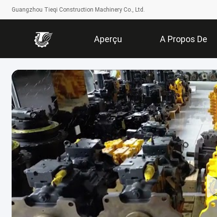
Guangzhou Tieqi Construction Machinery Co., Ltd.
Aperçu
A Propos De
Nous