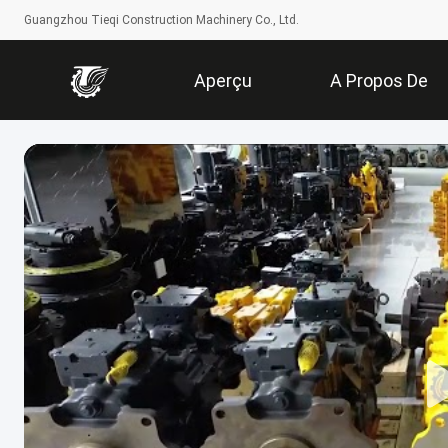
Guangzhou Tieqi Construction Machinery Co., Ltd.
Aperçu
A Propos De
Nous