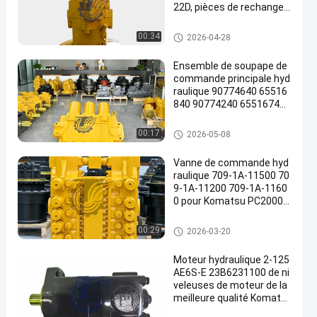
22D, pièces de rechange r
obustes de haute qualité,
196-8429 251-8036 432-8
Excavatrice Hydraulic Pump
00:34
2026-04-28
163 251-8037 432-8569
Ensemble de soupape de
commande principale hyd
raulique 90774640 65516
840 90774240 65516740
pour pelles Komatsu PC3
000-6 PC4000-6, pièces d
Excavatrice Main Control Valv
00:17
2026-05-08
e rechange pour mines de
e
très grande taille
Vanne de commande hyd
raulique 709-1A-11500 70
9-1A-11200 709-1A-1160
0 pour Komatsu PC2000-
8 PC2000-11
Excavatrice Main Control Valv
00:29
2026-03-20
e
Moteur hydraulique 2-125
AE6S-E 23B6231100 de ni
veleuses de moteur de la
meilleure qualité Komats
u GD555 GD655 GD675 de