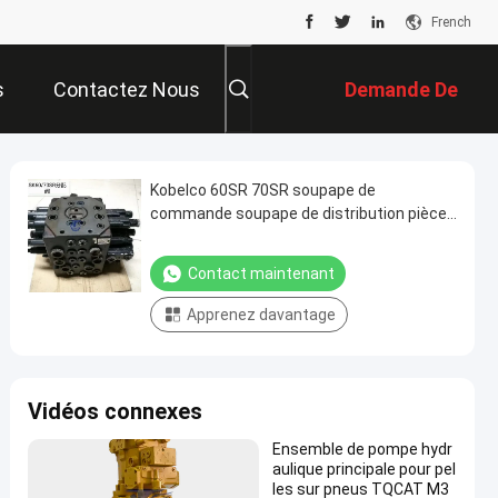
French
s
Contactez Nous
Demande De
Soumission
Kobelco 60SR 70SR soupape de
commande soupape de distribution pièces
hydrauliques réparation de mini-pelles
Contact maintenant
Apprenez davantage
Vidéos connexes
Ensemble de pompe hydr
aulique principale pour pel
les sur pneus TQCAT M3