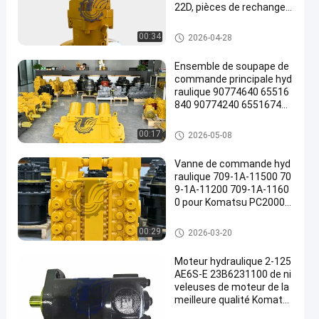
22D, pièces de rechange r
obustes de haute qualité,
196-8429 251-8036 432-8
Excavatrice Hydraulic Pump
00:34
2026-04-28
163 251-8037 432-8569
Ensemble de soupape de
commande principale hyd
raulique 90774640 65516
840 90774240 65516740
pour pelles Komatsu PC3
000-6 PC4000-6, pièces d
Excavatrice Main Control Valv
00:17
2026-05-08
e rechange pour mines de
e
très grande taille
Vanne de commande hyd
raulique 709-1A-11500 70
9-1A-11200 709-1A-1160
0 pour Komatsu PC2000-
8 PC2000-11
Excavatrice Main Control Valv
00:29
2026-03-20
e
Moteur hydraulique 2-125
AE6S-E 23B6231100 de ni
veleuses de moteur de la
meilleure qualité Komats
u GD555 GD655 GD675 de