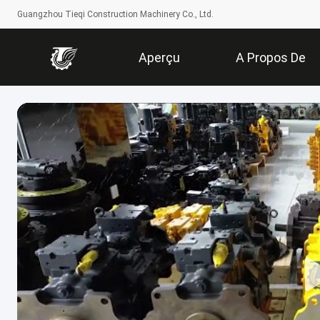
Guangzhou Tieqi Construction Machinery Co., Ltd.
Aperçu
A Propos De
Nous