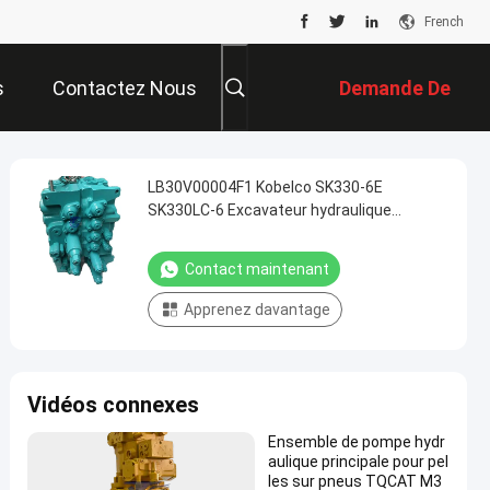
French
s
Contactez Nous
Demande De
Soumission
LB30V00004F1 Kobelco SK330-6E
SK330LC-6 Excavateur hydraulique
Ventilateur principal Parties de réparation
de l'excavateur
Contact maintenant
Apprenez davantage
Vidéos connexes
Ensemble de pompe hydr
aulique principale pour pel
les sur pneus TQCAT M3