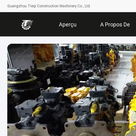
Guangzhou Tieqi Construction Machinery Co., Ltd.
Aperçu
A Propos De
Nous