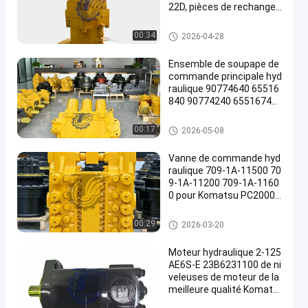
22D, pièces de rechange r
obustes de haute qualité,
196-8429 251-8036 432-8
Excavatrice Hydraulic Pump
00:34
2026-04-28
163 251-8037 432-8569
Ensemble de soupape de
commande principale hyd
raulique 90774640 65516
840 90774240 65516740
pour pelles Komatsu PC3
000-6 PC4000-6, pièces d
Excavatrice Main Control Valv
00:17
2026-05-08
e rechange pour mines de
e
très grande taille
Vanne de commande hyd
raulique 709-1A-11500 70
9-1A-11200 709-1A-1160
0 pour Komatsu PC2000-
8 PC2000-11
Excavatrice Main Control Valv
00:29
2026-03-20
e
Moteur hydraulique 2-125
AE6S-E 23B6231100 de ni
veleuses de moteur de la
meilleure qualité Komats
u GD555 GD655 GD675 de