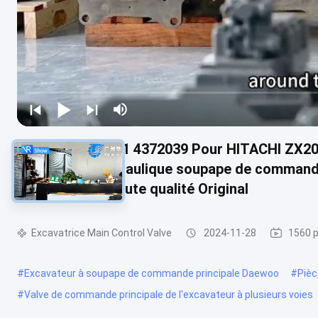
4398652 4454201 4372039 Pour HITACHI ZX
Excavatrice hydraulique soupape de commande
détachées de haute qualité Original
Excavatrice Main Control Valve
2024-11-28
1560 p
#
Excavateur à soupape de commande principale Daewoo
#
Pièc
#
Valve de commande principale de l'excavateur à plusieurs voies