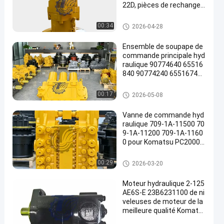
22D, pièces de rechange r
obustes de haute qualité,
196-8429 251-8036 432-8
Excavatrice Hydraulic Pump
00:34
2026-04-28
163 251-8037 432-8569
Ensemble de soupape de
commande principale hyd
raulique 90774640 65516
840 90774240 65516740
pour pelles Komatsu PC3
000-6 PC4000-6, pièces d
Excavatrice Main Control Valv
00:17
2026-05-08
e rechange pour mines de
e
très grande taille
Vanne de commande hyd
raulique 709-1A-11500 70
9-1A-11200 709-1A-1160
0 pour Komatsu PC2000-
8 PC2000-11
Excavatrice Main Control Valv
00:29
2026-03-20
e
Moteur hydraulique 2-125
AE6S-E 23B6231100 de ni
veleuses de moteur de la
meilleure qualité Komats
u GD555 GD655 GD675 de