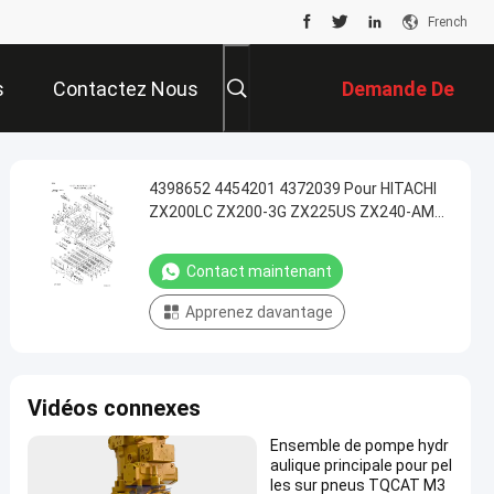
French
s
Contactez Nous
Demande De
Soumission
4398652 4454201 4372039 Pour HITACHI
ZX200LC ZX200-3G ZX225US ZX240-AMS
Excavatrice hydraulique soupape de
commande principale Construction de
Contact maintenant
machines pièces détachées de haute
qualité Original
Apprenez davantage
Vidéos connexes
Ensemble de pompe hydr
aulique principale pour pel
les sur pneus TQCAT M3