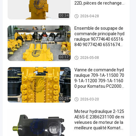
22D, pièces de rechange r
obustes de haute qualité,
196-8429 251-8036 432-8
Excavatrice Hydraulic Pump
00:34
2026-04-28
163 251-8037 432-8569
Ensemble de soupape de
commande principale hyd
raulique 90774640 65516
840 90774240 65516740
pour pelles Komatsu PC3
000-6 PC4000-6, pièces d
Excavatrice Main Control Valv
00:17
2026-05-08
e rechange pour mines de
e
très grande taille
Vanne de commande hyd
raulique 709-1A-11500 70
9-1A-11200 709-1A-1160
0 pour Komatsu PC2000-
8 PC2000-11
Excavatrice Main Control Valv
00:29
2026-03-20
e
Moteur hydraulique 2-125
AE6S-E 23B6231100 de ni
veleuses de moteur de la
meilleure qualité Komats
u GD555 GD655 GD675 de